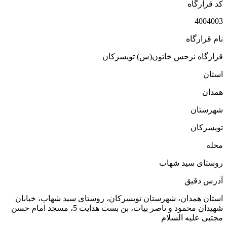
کد قرارگاه
4004003
نام قرارگاه
قرارگاه نرجس خاتون(س) تویسرکان
استان
همدان
شهرستان
تويسركان
محله
روستای سید شهاب
آدرس دقیق
استان همدان، شهرستان تویسرکان، روستای سید شهاب، خیابان
شهیدان محمود و ناصر بیات، بن بست هدایت 5، مسجد امام حسن
مجتبی علیه السلام