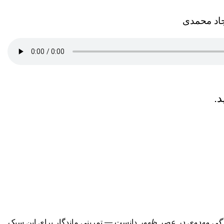
جاد محمدی
.
گی مهدوی در عصر ظهور
دانست — تمرینی ماندگار برای این سبک