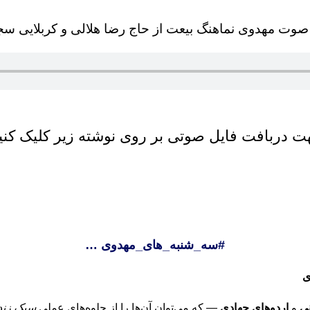
وت مهدوی نماهنگ بیعت از حاج رضا هلالی و کربلایی س
ت دربافت فایل صوتی بر روی نوشته زیر کلیک کنید
#سه_شنبه_های_مهدوی …
ی
نی
و
اردوهای جهادی
— که می‌توان آن‌ها را از جلوه‌های عملی
سبک زند