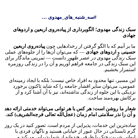
#سه_شنبه_های_مهدوی …
سبک زندگی مهدوی؛ الگوبرداری از پیاده‌روی اربعین و اردوهای
جهادی
ما بر آنیم که با الگو گرفتن از رخدادهایی چون
پیاده‌روی اربعین
حسینی
و
اردوهای جهادی
— که می‌توان آن‌ها را از جلوه‌های عملی
سبک زندگی مهدوی در عصر ظهور
دانست — تمرینی ماندگار برای
این سبک زندگی در جامعه فراهم آوریم و آن را در زندگی روزمره
استمرار بخشیم.
این مسیر، تنها محدود به افراد خاص نیست؛ بلکه با ایجاد زمینه‌ای
عمومی، می‌توان سایر اقشار جامعه را که شاید تاکنون برخورد
نزدیکی با این جلوه از زندگی نداشته‌اند، نیز با آن آشنا کرد و از
برکاتش بهره‌مند ساخت.
شعار ما روشن است: هر کس با هر توانی می‌تواند خدمتی ارائه دهد
و آن را نذر سلامتی امام زمان (عجل‌الله تعالی فرجه‌الشریف) کند.
ساده‌ترین این خدمات، پذیرایی از مردم است. تصور کنید در یک روز
گرم تابستانی در حال عبور از خیابانی هستید و ناگهان فردی با
لیوانی شربت خنک یا ظرفی هندوانه از شما پذیرایی می‌کند و