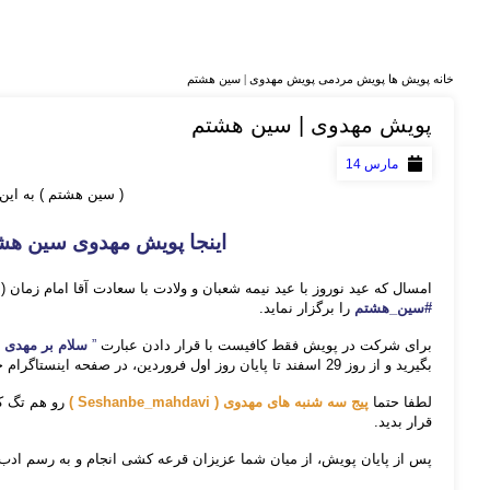
خانه
پویش ها
پویش مردمی
پویش مهدوی | سین هشتم
پویش مهدوی | سین هشتم
مارس 14
( سین هشتم ) به ای
اینجا پویش مهدوی سین ه
امسال که عید نوروز با عید نیمه شعبان و ولادت با سعادت آقا امام زمان
#سین_هشتم
را برگزار نماید.
برای شرکت در پویش فقط کافیست با قرار دادن عبارت
”
سلام بر مهدی
“
بگیرید و از روز 29 اسفند تا پایان روز اول فروردین، در صفحه اینستاگرام خود استوری کنید.
لطفا حتما
پیج سه شنبه های مهدوی
( Seshanbe_mahdavi )
رو هم تگ ک
قرار بدید.
پس از پایان پویش، از میان شما عزیزان قرعه کشی انجام و به رسم ادب،