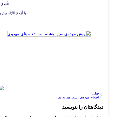
الْعَجَلَ 
یَا أَرْحَمَ الرَّاحِمِینَ بِ
قبلی
اطعام مهدوی | سفره‌ی پدری
دیدگاهتان را بنویسید